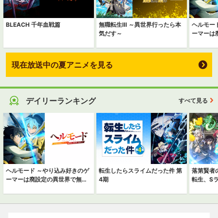
BLEACH 千年血戦篇
無職転生Ⅲ ～異世界行ったら本
ヘルモー
気だす～
ーマーは
する～
現在放送中の夏アニメを見る
デイリーランキング
すべて見る
ヘルモード ～やり込み好きのゲ
転生したらスライムだった件 第
落第賢者
ーマーは廃設定の異世界で無双
4期
転生、S
する～
険録～