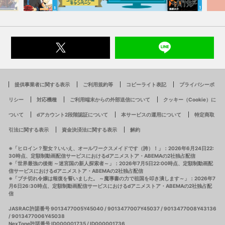
提供事業者に関する表示
ご利用規約等
コピーライト表記
プライバシーポ
リシー
対応機種
ご利用端末からの外部送信について
クッキー（Cookie）に
ついて
dアカウント2段階認証について
本サービスの運用について
特定商取
引法に関する表示
資金決済法に関する表示
解約
※「ヒロイン？聖女？いいえ、オールワークスメイドです（誇）！」：2026年6月24日22:
30時点、定額制動画配信サービスにおけるdアニメストア・ABEMAの2社独占配信
※「世界最強の後衛 ～迷宮国の新人探索者～」：2026年7月5日22:00時点、定額制動画配
信サービスにおけるdアニメストア・ABEMAの2社独占配信
※「ブチ切れ令嬢は報復を誓いました。 ～魔導書の力で祖国を叩き潰します～」：2026年7
月6日26:30時点、定額制動画配信サービスにおけるdアニメストア・ABEMAの2社独占配
信
JASRAC許諾番号 9013477005Y45040 / 9013477007Y45037 / 9013477008Y43136
/ 9013477006Y45038
NexTone許諾番号 ID000001735 / ID000001736