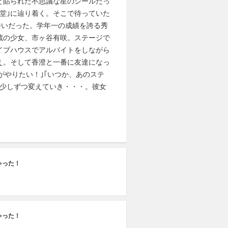
と貼られた不思議な星のシールだっ
堂｣に辿り着く。そこで待っていた
会いだった。学年一の成績を誇る秀
蔵の少女、市ヶ谷有咲。ステージで
イブハウスでアルバイトをしながら
え。そして香澄と一番に友達になっ
がやりたい！｣｢いつか、あのステ
も少しずつ変えていき・・・。彼女
#1
ゃった！
歌
ゃった！