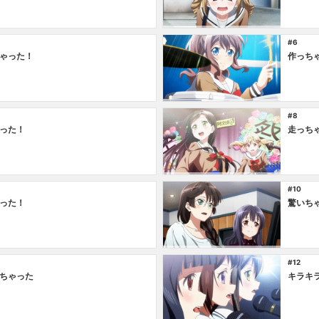
#6
ゃった！
作っち
#8
った！
走っち
#10
った！
驚いち
#12
ちゃった
キラキ