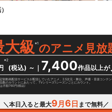
話）
最大級
※1
の
アニメ見放
※2
7,400
円
(税込) ～
｜
作品以上が
日に国内定額動画配信サービスが配信していたアニメ、2.5次元・舞台、声優・音楽コン
品数のカウントにあたって、TVシリーズ1シーズンごとにカウント。
月額760円(税込)
9
6
月
日
＼本日入ると最大
まで無料／