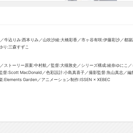
英／牛込りみ:西本りみ／山吹沙綾:大橋彩香／市ヶ谷有咲:伊藤彩沙／都築
ゆり:三森すずこ
高明／ストーリー原案:中村航／監督:大槻敦史／シリーズ構成:綾奈ゆにこ
:Scott MacDonald／色彩設計:小島真喜子／撮影監督:魚山真志／
ments Garden／アニメーション制作:ISSEN × XEBEC