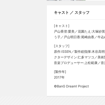
キャスト ／ スタッフ
[キャスト]
戸山香澄:愛美／花園たえ:大塚紗
う子／戸山明日香:尾崎由香／牛込
[スタッフ]
原作:ISSEN／製作総指揮:木谷
クターデザイン:仁多マツコ／美術監督
音楽プロデューサー:上松範康／音楽:Ele
[製作年]
2017年
©BanG Dream! Project