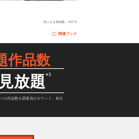
気になる登録数：
43713
関連ブック
題作品数
※3
見放題
テンツの作品数を調査員がカウント。各社