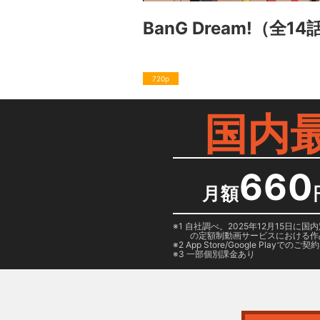
BanG Dream!
（全14
720p
国内
660
月額
1 自社調べ。2025年12月15
の定額制動画サービスにおける作
2
App Store/Google Play
でのご契約は
3 一部個別課金あり