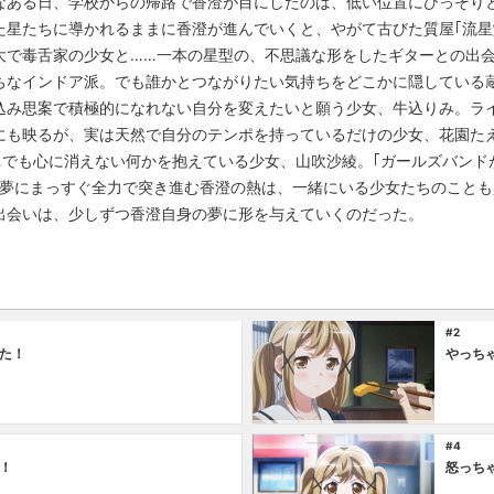
なある日、学校からの帰路で香澄が目にしたのは、低い位置にひっそり
た星たちに導かれるままに香澄が進んでいくと、やがて古びた質屋｢流星
大で毒舌家の少女と……一本の星型の、不思議な形をしたギターとの出
ちなインドア派。でも誰かとつながりたい気持ちをどこかに隠している
込み思案で積極的になれない自分を変えたいと願う少女、牛込りみ。ラ
にも映るが、実は天然で自分のテンポを持っているだけの少女、花園た
でも心に消えない何かを抱えている少女、山吹沙綾。｢ガールズバンド
な夢にまっすぐ全力で突き進む香澄の熱は、一緒にいる少女たちのこと
出会いは、少しずつ香澄自身の夢に形を与えていくのだった。
#2
た！
やっち
#4
！
怒っち