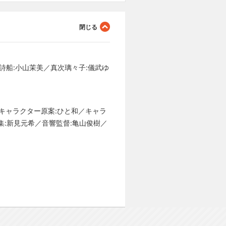
詩船:小山茉美／真次璃々子:儀武ゆ
／キャラクター原案:ひと和／キャラ
編集:新見元希／音響監督:亀山俊樹／