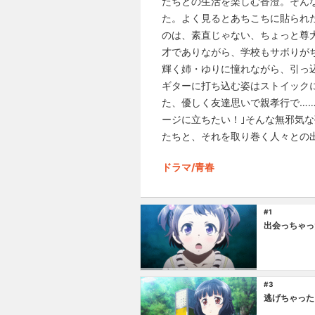
たちとの生活を楽しむ香澄。そん
た。よく見るとあちこちに貼られ
のは、素直じゃない、ちょっと尊
才でありながら、学校もサボりが
輝く姉・ゆりに憧れながら、引っ
ギターに打ち込む姿はストイック
た、優しく友達思いで親孝行で……
ージに立ちたい！｣そんな無邪気
たちと、それを取り巻く人々との
ドラマ/青春
#1
出会っちゃっ
#3
逃げちゃった