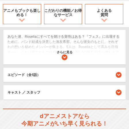
アニメもブックも
楽し
こだわりの機能／
お得
よくある
める！
なサービス
質問
あなた達、Roseliaにすべてを賭ける覚悟はある？『フェス』に出場する
ために、バンド結成を決意した湊友希那。そんな彼女のもとに、それぞ
れの想いを秘めたメンバーが集まる。5人は、Roseliaとして高みを目指
す――。これは彼女たちの結成から、FUTURE WORLD FES.へ挑むまで
さらに見る
の『約束』を描く物語。
ドラマ/青春
エピソード（全1話）
シリーズ／関連のアニメ作品
キャスト ／ スタッフ
BanG Dream!
dアニメストアなら
今期アニメがいち早く見られる！