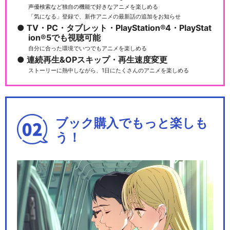
声優検索など独自の機能で好きなアニメを楽しめる
「気になる」登録で、新作アニメの最新話の追加をお知らせ
TV・PC・タブレット・PlayStation®4・PlayStat
アルゴナビス from BanG Dre
ion®5でも視聴可能
am!
自分に合った環境でいつでもアニメを楽しめる
連続再生&OPスキップ・再生速度変更
ストーリーに熱中しながら、1日にたくさんのアニメを楽しめる
Argonavis 0-BEYOND LIV
E…
ブック購入でもっと楽しも
う！
劇場版アルゴナビス 流星のオ
ブリガート
劇場版アルゴナビス AXIA