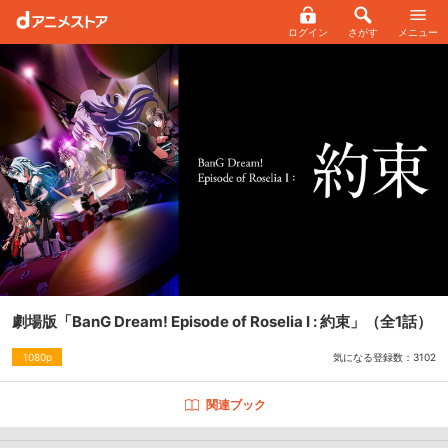
ログイン
さがす
メニュー
劇場版「BanG Dream! Episode of Roselia Ⅰ : 約束」
（全1話）
気になる登録数：
3102
1080p
関連ブック