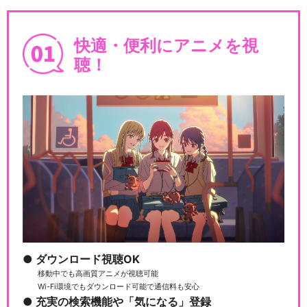
BanG Dream! ガルパ☆ピコ
快適・便利にアニメを視
聴！
BanG Dream! ガルパ☆ピコ
～大盛り～
BanG Dream! ガルパ☆ピコ
ふぃーば…
ダウンロード視聴OK
バンドリ！ ガールズバンドパ
ーティ！ 5th …
移動中でも高画質アニメが視聴可能
Wi-Fi環境でもダウンロード可能で通信料も安心
充実の検索機能や「気になる」登録