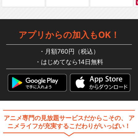
劇場版「BanG Dream! Episo
アプリからの加入もOK！
de…
月額760円（税込）
はじめてなら14日無料
劇場版「BanG Dream! It's M
y…
劇場版「BanG Dream! It's M
y…
アニメ専門の見放題サービスだからこその、
ア
ニメライフが充実するこだわりがいっぱい！