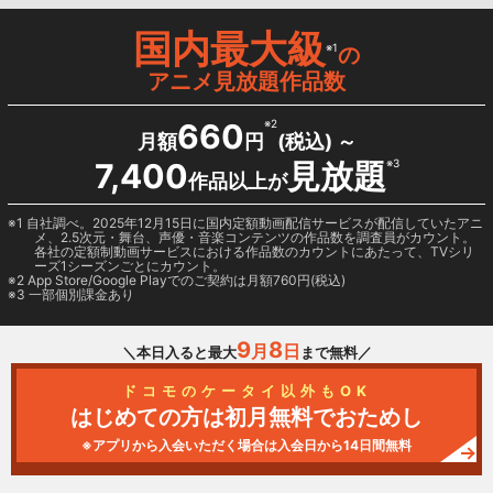
国内最大級
※1
の
アニメ見放題作品数
660
※2
月額
円
(税込) ～
7,400
見放題
※3
作品以上が
1 自社調べ。2025年12月15日に国内定額動画配信サービスが配信していたアニ
メ、2.5次元・舞台、声優・音楽コンテンツの作品数を調査員がカウント。
各社の定額制動画サービスにおける作品数のカウントにあたって、TVシリ
ーズ1シーズンごとにカウント。
2
App Store/Google Play
でのご契約は月額760円(税込)
3 一部個別課金あり
9
8
月
日
＼本日入ると最大
まで無料／
ドコモのケータイ以外もOK
はじめての方は初月無料でおためし
※アプリから入会いただく場合は入会日から14日間無料