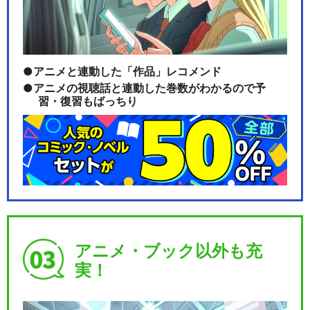
BanG Dream! Argonavis 1…
アニメと連動した「作品」レコメンド
アニメの視聴話と連動した巻数がわかるので予
習・復習もばっちり
BanG Dream! Argonavis 1…
BanG Dream! Argonavis 2…
アニメ・ブック以外も充
実！