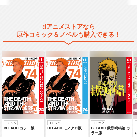
BanG Dream! Ave Mujica
dアニメストアなら
原作コミック＆ノベルも購入できる！
BanG Dream! FILM LIVE
劇場版「BanG Dream! FILM
LI…
コミック
コミック
コミック
劇場版「BanG Dream! ぽっ
BLEACH カラー版
BLEACH モノクロ版
BLEACH 獄頤鳴鳴篇 カ
ぴん'どり…
ラー版