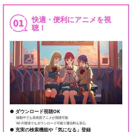
y…
快適・便利にアニメを視
聴！
BanG Dream! ガルパ☆ピコ
BanG Dream! ガルパ☆ピコ
～大盛り～
BanG Dream! ガルパ☆ピコ
ダウンロード視聴OK
ふぃーば…
移動中でも高画質アニメが視聴可能
Wi-Fi環境でもダウンロード可能で通信料も安心
充実の検索機能や「気になる」登録