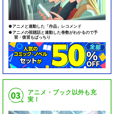
劇場版アルゴナビス AXIA
アニメと連動した「作品」レコメンド
アニメの視聴話と連動した巻数がわかるので予
習・復習もばっちり
BanG Dream! Argonavis 1…
BanG Dream! Argonavis 2…
アニメ・ブック以外も充
実！