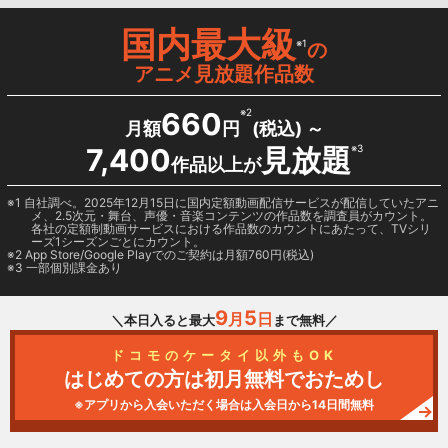
国内最大級
※1
の
アニメ見放題作品数
660
※2
月額
円
(税込) ～
7,400
見放題
※3
作品以上が
1 自社調べ。2025年12月15日に国内定額動画配信サービスが配信していたアニ
メ、2.5次元・舞台、声優・音楽コンテンツの作品数を調査員がカウント。
各社の定額制動画サービスにおける作品数のカウントにあたって、TVシリ
ーズ1シーズンごとにカウント。
2
App Store/Google Play
でのご契約は月額760円(税込)
3 一部個別課金あり
9
5
月
日
＼本日入ると最大
まで無料／
ドコモのケータイ以外もOK
はじめての方は初月無料でおためし
※アプリから入会いただく場合は入会日から14日間無料