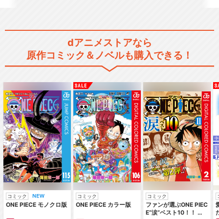
BanG Dream! Ave Mujica
dアニメストアなら
原作コミック＆ノベルも購入できる！
BanG Dream! FILM LIVE
劇場版「BanG Dream! FILM
LI…
劇場版「BanG Dream! ぽっ
コミック
コミック
コミック
ぴん'どり…
ONE PIECE モノクロ版
ONE PIECE カラー版
ファンが選ぶONE PIEC
E“涙”ベスト10！！ ～