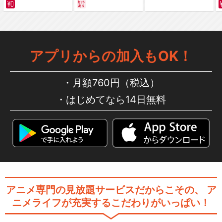
サバイバルの海 超新星
編～ カラー版
劇場版「BanG Dream! Episo
de…
アプリからの加入もOK！
月額760円（税込）
劇場版「BanG Dream! Episo
はじめてなら14日無料
de…
劇場版「BanG Dream! It's M
y…
アニメ専門の見放題サービスだからこその、
ア
ニメライフが充実するこだわりがいっぱい！
劇場版「BanG Dream! It's M