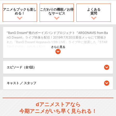
アニメもブックも
楽し
こだわりの機能／
お得
よくある
める！
なサービス
質問
”BanG Dream!”発のボーイズバンドプロジェクト『ARGONAVIS from Ba
nG Dream!』ライブ映像を配信！2019年7月20日幕張メッセにて開催さ
れた「BanG Dream! Argonavis 1.5th LIVE」ライブ中に披露した『STAR
TING OVER』の映像を配信。
さらに見る
ライブ/ラジオ/etc.
シリーズ／関連のアニメ作品
エピソード（全1話）
BanG Dream!
キャスト ／ スタッフ
dアニメストアなら
今期アニメがいち早く見られる！
BanG Dream! 2nd Season