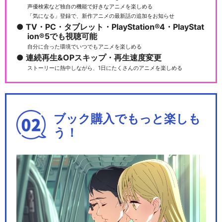
声優検索など独自の機能で好きなアニメを楽しめる
「気になる」登録で、新作アニメの最新話の追加をお知らせ
バンドリ！ ガールズバンドパ
TV・PC・タブレット・PlayStation®4・PlayStat
ーティ！ 5th …
ion®5でも視聴可能
自分に合った環境でいつでもアニメを楽しめる
連続再生&OPスキップ・再生速度変更
ストーリーに熱中しながら、1日にたくさんのアニメを楽しめる
アルゴナビス from BanG Dre
am!
ブック購入でもっと楽しも
う！
Argonavis 0-BEYOND LIV
E…
劇場版アルゴナビス 流星のオ
ブリガート