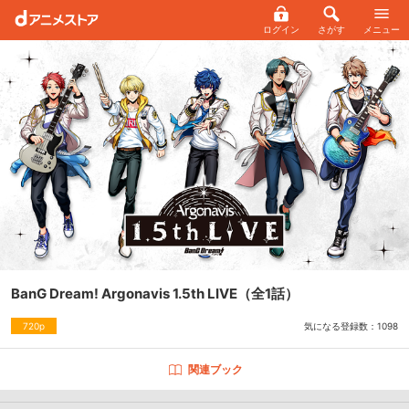
ログイン
さがす
メニュー
BanG Dream! Argonavis 1.5th LIVE
（全1話）
気になる登録数：
1098
720p
関連ブック