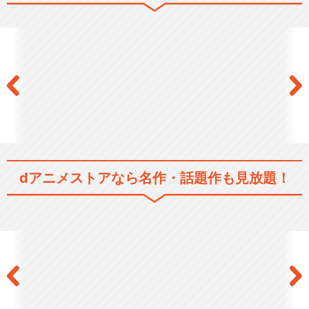
BanG Dream! 3rd Season
BanG Dream! Morfonicati…
dアニメストアなら
名作・話題作も見放題！
BanG Dream! It's MyGO!!…