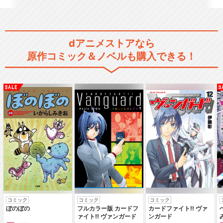
BanG Dream! Ave Mujica
dアニメストアなら
原作コミック＆ノベルも購入できる！
BanG Dream! FILM LIVE
劇場版「BanG Dream! FILM
LI…
劇場版「BanG Dream! Episo
コミック
コミック
コミック
de…
ぼのぼの
フルカラー版 カードフ
カードファイト‼ ヴァ
ァイト‼ ヴァンガード
ンガード