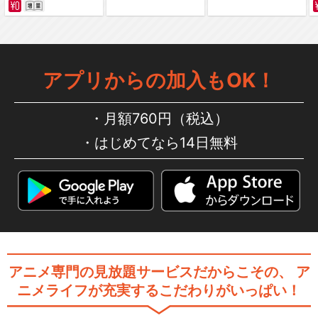
劇場版「BanG Dream! Episo
de…
アプリからの加入もOK！
月額760円（税込）
劇場版「BanG Dream! It's M
はじめてなら14日無料
y…
劇場版「BanG Dream! It's M
y…
アニメ専門の見放題サービスだからこその、
ア
ニメライフが充実するこだわりがいっぱい！
BanG Dream! ガルパ☆ピコ