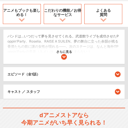
アニメもブックも
楽し
こだわりの機能／
お得
よくある
める！
なサービス
質問
バンドは…いつだって夢を見させてくれる。武道館ライブを成功させたP
oppin'Party、Roselia、RAISE A SUILEN。夢の舞台に立った余韻が残る
香澄たちの前に謎の女性が現れる――。次のステージは、なんと海外!?P
oppin'Partyの音楽（ユメ）は、まだまだ止まらない！
さらに見る
ドラマ/青春
シリーズ／関連のアニメ作品
エピソード（全1話）
BanG Dream!
キャスト ／ スタッフ
dアニメストアなら
今期アニメがいち早く見られる！
BanG Dream! 2nd Season