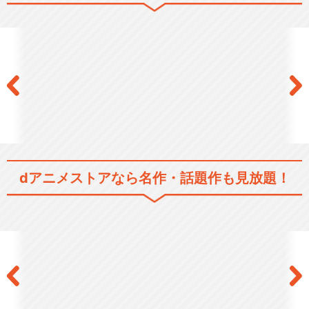
BanG Dream! 3rd Season
BanG Dream! Morfonicati…
dアニメストアなら
名作・話題作も見放題！
BanG Dream! It's MyGO!!…