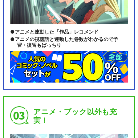
BanG Dream! Argonavis 1…
アニメと連動した「作品」レコメンド
アニメの視聴話と連動した巻数がわかるので予
習・復習もばっちり
BanG Dream! Argonavis 1…
BanG Dream! Argonavis 2…
アニメ・ブック以外も充
実！