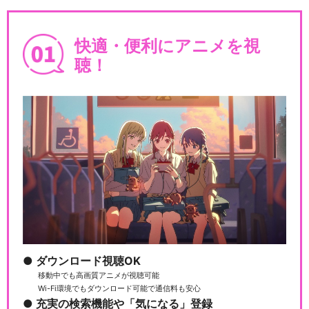
快適・便利にアニメを視
聴！
BanG Dream! ガルパ☆ピコ
～大盛り～
BanG Dream! ガルパ☆ピコ
ふぃーば…
バンドリ！ ガールズバンドパ
ダウンロード視聴OK
ーティ！ 5th …
移動中でも高画質アニメが視聴可能
Wi-Fi環境でもダウンロード可能で通信料も安心
充実の検索機能や「気になる」登録