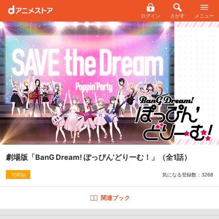
ログイン
さがす
メニュー
劇場版「BanG Dream! ぽっぴん'どりーむ！」
（全1話）
気になる登録数：
3268
1080p
関連ブック