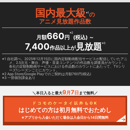
国内最大級
※1
の
アニメ見放題作品数
660
※2
月額
円
(税込) ～
7,400
見放題
※3
作品以上が
1 自社調べ。2025年12月15日に国内定額動画配信サービスが配信していたアニ
メ、2.5次元・舞台、声優・音楽コンテンツの作品数を調査員がカウント。
各社の定額制動画サービスにおける作品数のカウントにあたって、TVシリ
ーズ1シーズンごとにカウント。
2
App Store/Google Play
でのご契約は月額760円(税込)
3 一部個別課金あり
9
7
月
日
＼本日入ると最大
まで無料／
ドコモのケータイ以外もOK
はじめての方は初月無料でおためし
※アプリから入会いただく場合は入会日から14日間無料