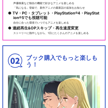
声優検索など独自の機能で好きなアニメを楽しめる
「気になる」登録で、新作アニメの最新話の追加をお知らせ
アルゴナビス from BanG Dre
TV・PC・タブレット・PlayStation®4・PlayStat
am!
ion®5でも視聴可能
自分に合った環境でいつでもアニメを楽しめる
連続再生&OPスキップ・再生速度変更
ストーリーに熱中しながら、1日にたくさんのアニメを楽しめる
Argonavis 0-BEYOND LIV
E…
ブック購入でもっと楽しも
う！
劇場版アルゴナビス 流星のオ
ブリガート
劇場版アルゴナビス AXIA