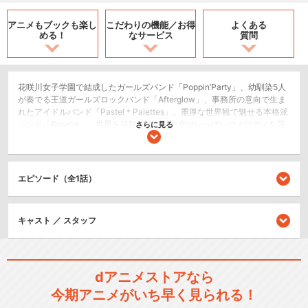
アニメもブックも
楽し
こだわりの機能／
お得
よくある
める！
なサービス
質問
花咲川女子学園で結成したガールズバンド「Poppin’Party」、幼馴染5人
が奏でる王道ガールズロックバンド「Afterglow」、事務所の意向で生ま
れたアイドルバンド「Pastel＊Palettes」、重厚な世界観で魅せる本格派
バンド「Roselia」、世界を笑顔にするため幸せいっぱいのメロディを届
さらに見る
ける「ハロー、ハッピーワールド！」。5つのバンドが目指す、次のステ
ージは……！バンドリ！初の劇場ライブアニメーション「BanG Dream! FI
LM LIVE」開催！
エピソード（全1話）
ライブ/ラジオ/etc.
シリーズ／関連のアニメ作品
キャスト ／ スタッフ
BanG Dream!
dアニメストアなら
今期アニメがいち早く見られる！