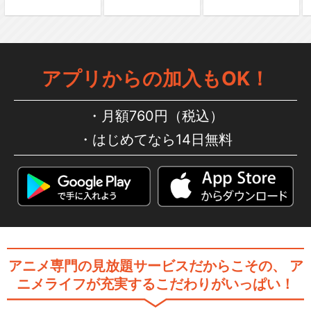
劇場版「BanG Dream! Episo
de…
アプリからの加入もOK！
劇場版「BanG Dream! Episo
de…
月額760円（税込）
はじめてなら14日無料
劇場版「BanG Dream! It's M
y…
劇場版「BanG Dream! It's M
アニメ専門の見放題サービスだからこその、
ア
y…
ニメライフが充実するこだわりがいっぱい！