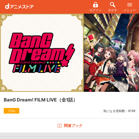
ログイン
さがす
メニュー
BanG Dream! FILM LIVE
（全1話）
気になる登録数：
8199
720p
関連ブック