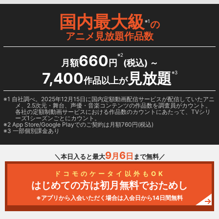
国内最大級
※1
の
アニメ見放題作品数
660
※2
月額
円
(税込) ～
7,400
見放題
※3
作品以上が
1 自社調べ。2025年12月15日に国内定額動画配信サービスが配信していたアニ
メ、2.5次元・舞台、声優・音楽コンテンツの作品数を調査員がカウント。
各社の定額制動画サービスにおける作品数のカウントにあたって、TVシリ
ーズ1シーズンごとにカウント。
2
App Store/Google Play
でのご契約は月額760円(税込)
3 一部個別課金あり
9
6
月
日
＼本日入ると最大
まで無料／
ドコモのケータイ以外もOK
はじめての方は初月無料でおためし
※アプリから入会いただく場合は入会日から14日間無料