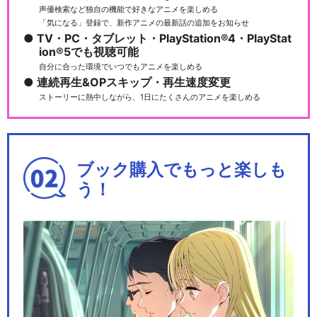
声優検索など独自の機能で好きなアニメを楽しめる
「気になる」登録で、新作アニメの最新話の追加をお知らせ
TV・PC・タブレット・PlayStation®4・PlayStat
ion®5でも視聴可能
アルゴナビス from BanG Dre
自分に合った環境でいつでもアニメを楽しめる
am!
連続再生&OPスキップ・再生速度変更
ストーリーに熱中しながら、1日にたくさんのアニメを楽しめる
Argonavis 0-BEYOND LIV
ブック購入でもっと楽しも
E…
う！
劇場版アルゴナビス 流星のオ
ブリガート