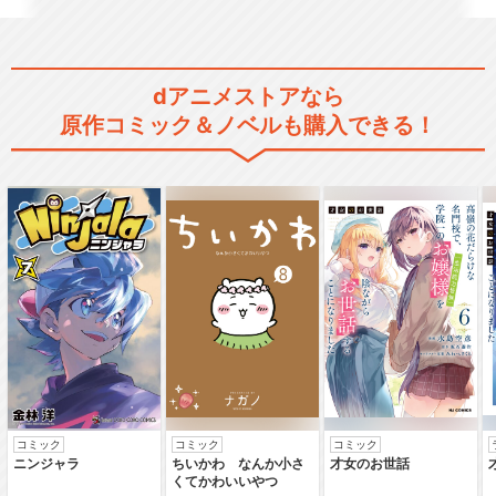
BanG Dream! Ave Mujica
dアニメストアなら
原作コミック＆ノベルも購入できる！
劇場版「BanG Dream! FILM
LI…
劇場版「BanG Dream! ぽっ
ぴん'どり…
コミック
コミック
コミック
ニンジャラ
ちいかわ なんか小さ
才女のお世話
くてかわいいやつ