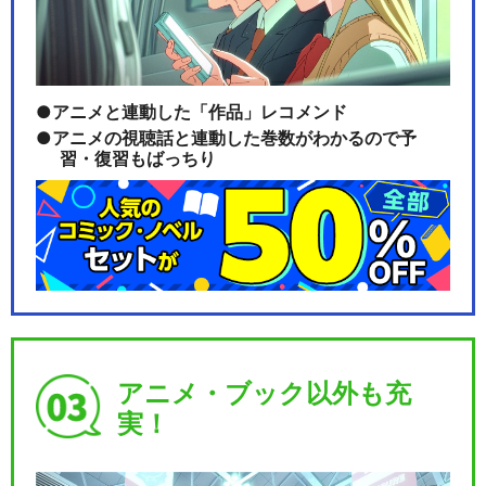
劇場版アルゴナビス AXIA
アニメと連動した「作品」レコメンド
アニメの視聴話と連動した巻数がわかるので予
BanG Dream! Argonavis 1…
習・復習もばっちり
BanG Dream! Argonavis 1…
アニメ・ブック以外も充
BanG Dream! Argonavis 2…
実！