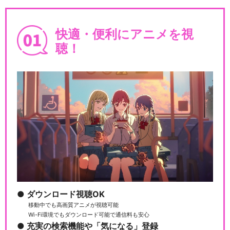
BanG Dream! ガルパ☆ピコ
快適・便利にアニメを視
聴！
BanG Dream! ガルパ☆ピコ
～大盛り～
BanG Dream! ガルパ☆ピコ
ふぃーば…
ダウンロード視聴OK
移動中でも高画質アニメが視聴可能
バンドリ！ ガールズバンドパ
Wi-Fi環境でもダウンロード可能で通信料も安心
ーティ！ 5th …
充実の検索機能や「気になる」登録