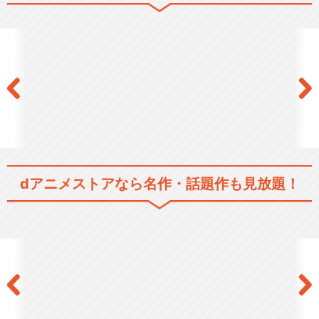
BanG Dream! 2nd Season
BanG Dream! 3rd Season
dアニメストアなら
名作・話題作も見放題！
BanG Dream! Morfonicati…
BanG Dream! It's MyGO!!…