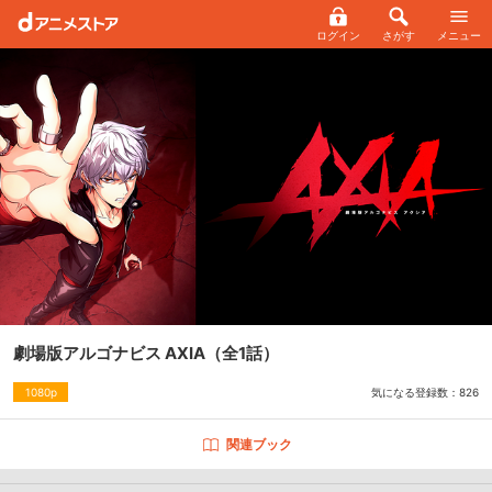
ログイン
さがす
メニュー
劇場版アルゴナビス AXIA
（全1話）
気になる登録数：
826
1080p
関連ブック