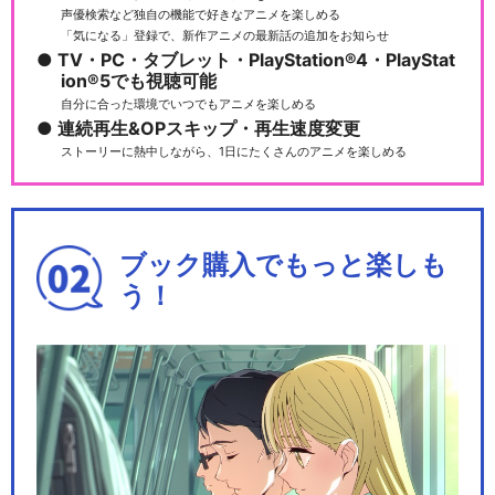
声優検索など独自の機能で好きなアニメを楽しめる
「気になる」登録で、新作アニメの最新話の追加をお知らせ
TV・PC・タブレット・PlayStation®4・PlayStat
バンドリ！ ガールズバンドパ
ion®5でも視聴可能
ーティ！ 5th …
自分に合った環境でいつでもアニメを楽しめる
連続再生&OPスキップ・再生速度変更
ストーリーに熱中しながら、1日にたくさんのアニメを楽しめる
アルゴナビス from BanG Dre
am!
ブック購入でもっと楽しも
う！
Argonavis 0-BEYOND LIV
E…
劇場版アルゴナビス 流星のオ