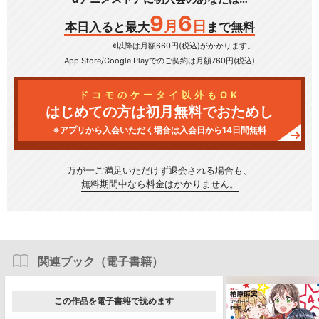
9
6
月
日
本日入ると最大
まで無料
※以降は月額660円(税込)がかかります。
App Store/Google Play
でのご契約は月額760円(税込)
ドコモのケータイ以外もOK
はじめての方は初月無料でおためし
※アプリから入会いただく場合は入会日から14日間無料
万が一ご満足いただけず
退会される場合も、
無料期間中なら料金はかかりません。
関連ブック（電子書籍）
この作品を電子書籍で読めます