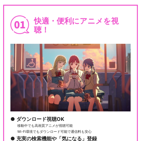
劇場版「BanG Dream! It's M
y…
快適・便利にアニメを視
聴！
BanG Dream! ガルパ☆ピコ
BanG Dream! ガルパ☆ピコ
～大盛り～
ダウンロード視聴OK
BanG Dream! ガルパ☆ピコ
移動中でも高画質アニメが視聴可能
ふぃーば…
Wi-Fi環境でもダウンロード可能で通信料も安心
充実の検索機能や「気になる」登録