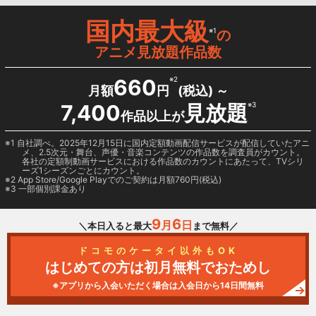
国内最大級
※1
の
アニメ見放題作品数
660
※2
月額
円
(税込) ～
7,400
見放題
※3
作品以上が
1 自社調べ。2025年12月15日に国内定額動画配信サービスが配信していたアニ
メ、2.5次元・舞台、声優・音楽コンテンツの作品数を調査員がカウント。
各社の定額制動画サービスにおける作品数のカウントにあたって、TVシリ
ーズ1シーズンごとにカウント。
2
App Store/Google Play
でのご契約は月額760円(税込)
3 一部個別課金あり
9
6
月
日
＼本日入ると最大
まで無料／
ドコモのケータイ以外もOK
はじめての方は初月無料でおためし
※アプリから入会いただく場合は入会日から14日間無料