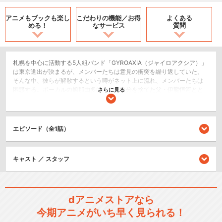
アニメもブックも
楽し
こだわりの機能／
お得
よくある
める！
なサービス
質問
札幌を中心に活動する5人組バンド「GYROAXIA（ジャイロアクシア）」
は東京進出が決まるが、メンバーたちは意見の衝突を繰り返していた。
そんな中、彼らが解散するという噂がネット上に流れ、メンバーたちは
困惑する。ボーカルの旭那由多はかつて自分を捨てた父・伊龍恒河とと
さらに見る
もに過ごした幼少期を思い出し、なぜ自分がバンドにこだわって音楽を
続けているのかを探ろうとするが……。
ドラマ/青春
エピソード（全1話）
シリーズ／関連のアニメ作品
キャスト ／ スタッフ
BanG Dream!
dアニメストアなら
今期アニメがいち早く見られる！