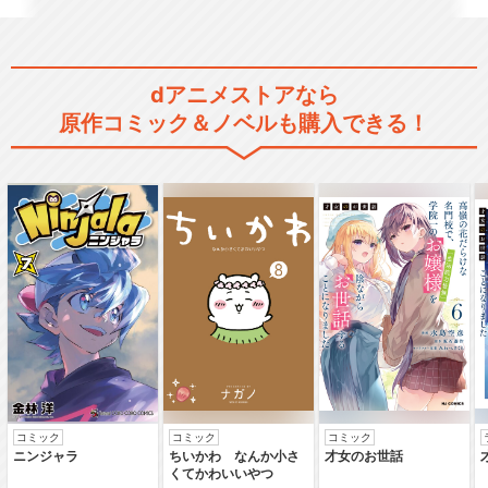
BanG Dream! Ave Mujica
dアニメストアなら
原作コミック＆ノベルも購入できる！
BanG Dream! FILM LIVE
劇場版「BanG Dream! FILM
LI…
コミック
コミック
コミック
ニンジャラ
ちいかわ なんか小さ
才女のお世話
劇場版「BanG Dream! ぽっ
くてかわいいやつ