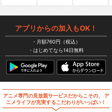
ぴん'どり…
アプリからの加入もOK！
劇場版「BanG Dream! Episo
de…
月額760円（税込）
はじめてなら14日無料
劇場版「BanG Dream! Episo
de…
劇場版「BanG Dream! It's M
y…
アニメ専門の見放題サービスだからこその、
ア
ニメライフが充実するこだわりがいっぱい！