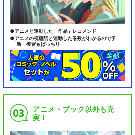
ブリガート
アニメと連動した「作品」レコメンド
BanG Dream! Argonavis 1…
アニメの視聴話と連動した巻数がわかるので予
習・復習もばっちり
BanG Dream! Argonavis 1…
アニメ・ブック以外も充
BanG Dream! Argonavis 2…
実！