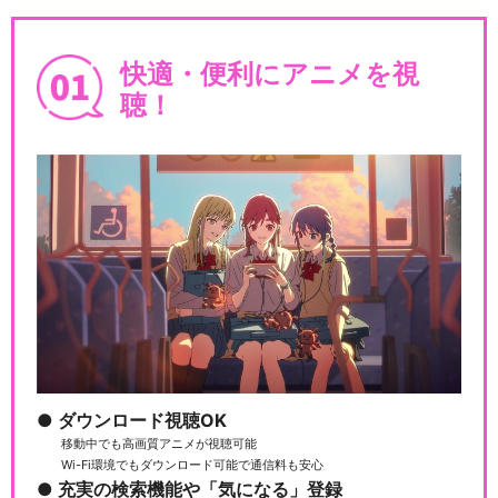
BanG Dream! ガルパ☆ピコ
快適・便利にアニメを視
聴！
BanG Dream! ガルパ☆ピコ
～大盛り～
BanG Dream! ガルパ☆ピコ
ふぃーば…
ダウンロード視聴OK
バンドリ！ ガールズバンドパ
ーティ！ 5th …
移動中でも高画質アニメが視聴可能
Wi-Fi環境でもダウンロード可能で通信料も安心
充実の検索機能や「気になる」登録