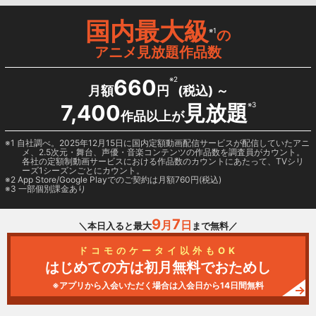
国内最大級
※1
の
アニメ見放題作品数
660
※2
月額
円
(税込) ～
7,400
見放題
※3
作品以上が
1 自社調べ。2025年12月15日に国内定額動画配信サービスが配信していたアニ
メ、2.5次元・舞台、声優・音楽コンテンツの作品数を調査員がカウント。
各社の定額制動画サービスにおける作品数のカウントにあたって、TVシリ
ーズ1シーズンごとにカウント。
2
App Store/Google Play
でのご契約は月額760円(税込)
3 一部個別課金あり
9
7
月
日
＼本日入ると最大
まで無料／
ドコモのケータイ以外もOK
はじめての方は初月無料でおためし
※アプリから入会いただく場合は入会日から14日間無料