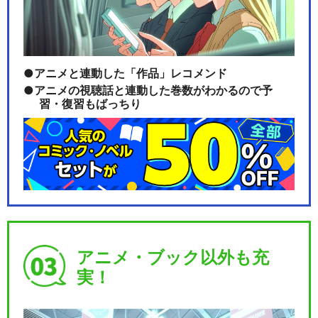
BanG Dream! Argonavis 1…
アニメと連動した「作品」レコメンド
アニメの視聴話と連動した巻数がわかるので予
習・復習もばっちり
BanG Dream! Argonavis 1…
BanG Dream! Argonavis 2…
アニメ・ブック以外も充
実！