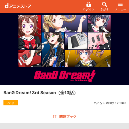
ログイン
さがす
メニュー
BanG Dream! 3rd Season
（全13話）
気になる登録数：
23600
720p
関連ブック