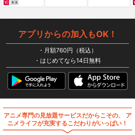
劇場版「BanG Dream! Episo
アプリからの加入もOK！
de…
月額760円（税込）
はじめてなら14日無料
劇場版「BanG Dream! It's M
y…
劇場版「BanG Dream! It's M
y…
アニメ専門の見放題サービスだからこその、
ア
ニメライフが充実するこだわりがいっぱい！