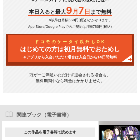
9
7
月
日
本日入ると最大
まで無料
※以降は月額660円(税込)がかかります。
App Store/Google Play
でのご契約は月額760円(税込)
ドコモのケータイ以外もOK
はじめての方は初月無料でおためし
※アプリから入会いただく場合は入会日から14日間無料
万が一ご満足いただけず
退会される場合も、
無料期間中なら料金はかかりません。
関連ブック（電子書籍）
この作品を電子書籍で読めます