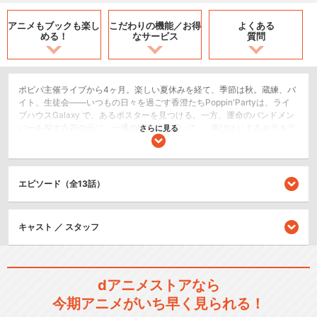
アニメもブックも
楽し
こだわりの機能／
お得
よくある
める！
なサービス
質問
ポピパ主催ライブから4ヶ月。楽しい夏休みを経て、季節は秋。蔵練、バ
イト、生徒会――いつもの日々を過ごす香澄たちPoppin'Partyは、ライ
ブハウスGalaxy で、あるポスターを見つける。一方、運命のバンドメン
バーを探す六花の元に、一通の招待状が届いて……再びはじまるキラキラ
さらに見る
ドキドキなステージ！みんなと一緒なら、どんな夢だって撃ち抜ける！
ドラマ/青春
エピソード（全13話）
シリーズ／関連のアニメ作品
キャスト ／ スタッフ
BanG Dream!
dアニメストアなら
今期アニメがいち早く見られる！