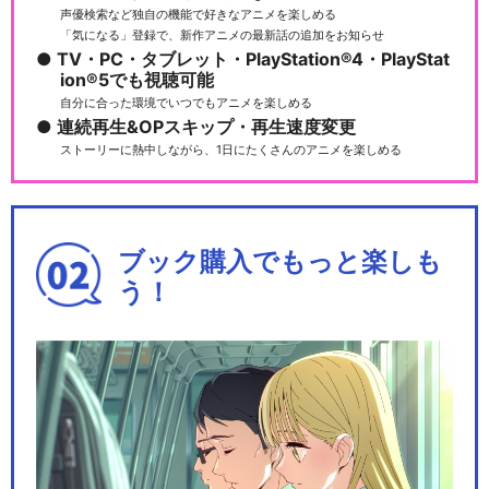
声優検索など独自の機能で好きなアニメを楽しめる
「気になる」登録で、新作アニメの最新話の追加をお知らせ
TV・PC・タブレット・PlayStation®4・PlayStat
アルゴナビス from BanG Dre
ion®5でも視聴可能
am!
自分に合った環境でいつでもアニメを楽しめる
連続再生&OPスキップ・再生速度変更
ストーリーに熱中しながら、1日にたくさんのアニメを楽しめる
Argonavis 0-BEYOND LIV
E…
ブック購入でもっと楽しも
う！
劇場版アルゴナビス 流星のオ
ブリガート
劇場版アルゴナビス AXIA