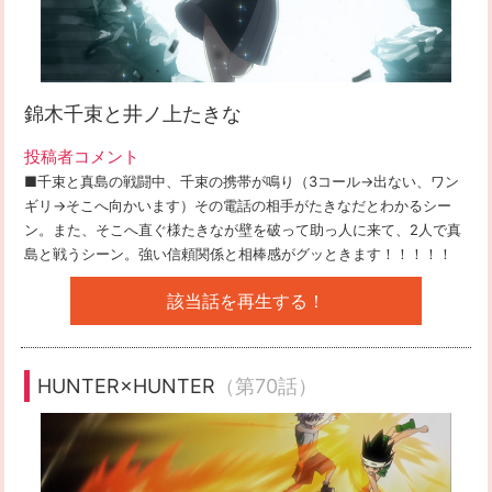
錦木千束と井ノ上たきな
投稿者コメント
■千束と真島の戦闘中、千束の携帯が鳴り（3コール→出ない、ワン
ギリ→そこへ向かいます）その電話の相手がたきなだとわかるシー
ン。また、そこへ直ぐ様たきなが壁を破って助っ人に来て、2人で真
島と戦うシーン。強い信頼関係と相棒感がグッときます！！！！！
該当話を再生する！
HUNTER×HUNTER
（第70話）