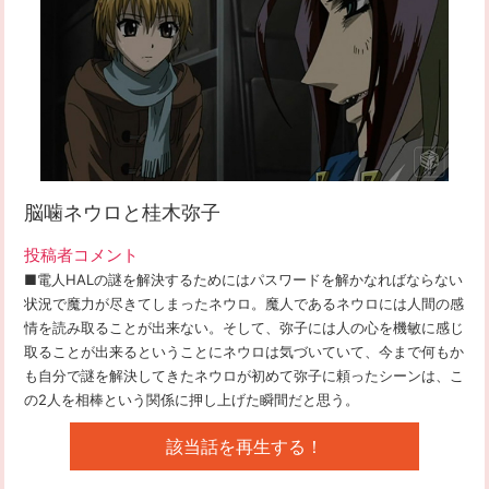
脳噛ネウロと桂木弥子
投稿者コメント
■電人HALの謎を解決するためにはパスワードを解かなればならない
状況で魔力が尽きてしまったネウロ。魔人であるネウロには人間の感
情を読み取ることが出来ない。そして、弥子には人の心を機敏に感じ
取ることが出来るということにネウロは気づいていて、今まで何もか
も自分で謎を解決してきたネウロが初めて弥子に頼ったシーンは、こ
の2人を相棒という関係に押し上げた瞬間だと思う。
該当話を再生する！