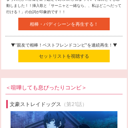
動しました！！挿入歌と「サーニャと一緒なら、、私はどこへだって
行ける！」の台詞が印象的です！！
相棒・バディシーンを再生する！
▼“親友で相棒！ベストフレンドコンビ”
を連続再生！▼
セットリストを視聴する
＜喧嘩しても息ぴったりコンビ＞
文豪ストレイドッグス
（第21話）