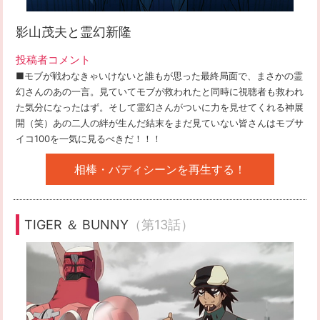
影山茂夫と霊幻新隆
投稿者コメント
■モブが戦わなきゃいけないと誰もが思った最終局面で、まさかの霊
幻さんのあの一言。見ていてモブが救われたと同時に視聴者も救われ
た気分になったはず。そして霊幻さんがついに力を見せてくれる神展
開（笑）あの二人の絆が生んだ結末をまだ見ていない皆さんはモブサ
イコ100を一気に見るべきだ！！！
相棒・バディシーンを再生する！
TIGER ＆ BUNNY
（第13話）