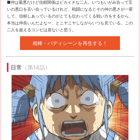
■仲は最悪だけど信頼関係はピカイチな二人。いつもいがみ合って互
いの悪口を言い合っているけれど、戦闘になるとその仲の悪さが一変
して、信頼しあっているのがとても伝わってくる戦い方をするから、
本当は仲良いんだよなー、とニヤニヤしながらいつも見ている。この
二人を超えるコンビは居ないと思う。
相棒・バディシーンを再生する！
日常
（第14話）