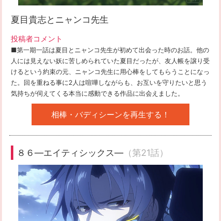
夏目貴志とニャンコ先生
投稿者コメント
■第一期一話は夏目とニャンコ先生が初めて出会った時のお話。他の
人には見えない妖に苦しめられていた夏目だったが、友人帳を譲り受
けるという約束の元、ニャンコ先生に用心棒をしてもらうことになっ
た。回を重ねる事に2人は喧嘩しながらも、お互いを守りたいと思う
気持ちが伺えてくる本当に感動できる作品に出会えました。
相棒・バディシーンを再生する！
８６―エイティシックス―
（第21話）