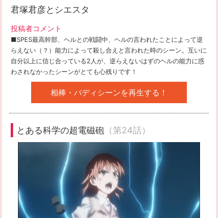
君塚君彦とシエスタ
投稿者コメント
■SPES最高幹部、ヘルとの戦闘中、ヘルの言われたことによって逆
らえない（？）能力によって殺し合えと言われた時のシーン。互いに
自分以上に信じ合っている2人が、逆らえないはずのヘルの能力に惑
わされなかったシーンがとても心残りです！
相棒・バディシーンを再生する！
とある科学の超電磁砲
（第24話）