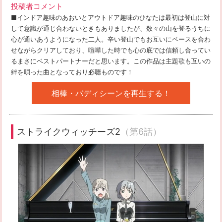
投稿者コメント
■インドア趣味のあおいとアウトドア趣味のひなたは最初は登山に対
して意識が通じ合わないときもありましたが、数々の山を登るうちに
心が通いあうようになった二人。辛い登山でもお互いにペースを合わ
せながらクリアしており、喧嘩した時でも心の底では信頼し合ってい
るまさにベストパートナーだと思います。この作品は主題歌も互いの
絆を唄った曲となっており必聴ものです！
相棒・バディシーンを再生する！
ストライクウィッチーズ2
（第6話）