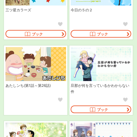
三ツ星カラーズ
今日の５の２
ブック
ブック
あたしンち(第1話～第26話)
旦那が何を言っているかわからない
件
ブック