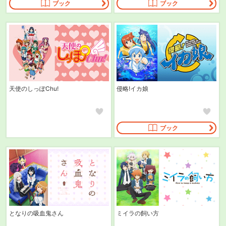
ブック
ブック
天使のしっぽChu!
侵略!イカ娘
ブック
となりの吸血鬼さん
ミイラの飼い方