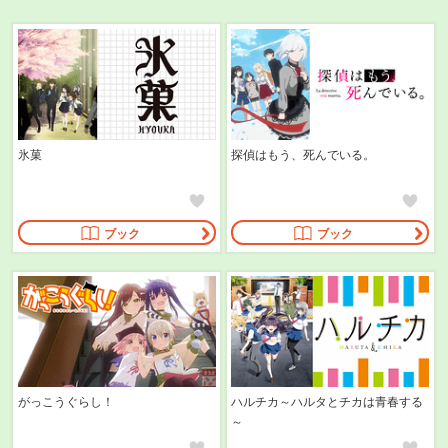
氷菓
探偵はもう、死んでいる。
ブック
ブック
がっこうぐらし！
ハルチカ～ハルタとチカは青春する
～