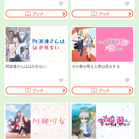
ブック
ブック
阿波連さんははかれない
その着せ替え人形は恋をする
ブック
ブック