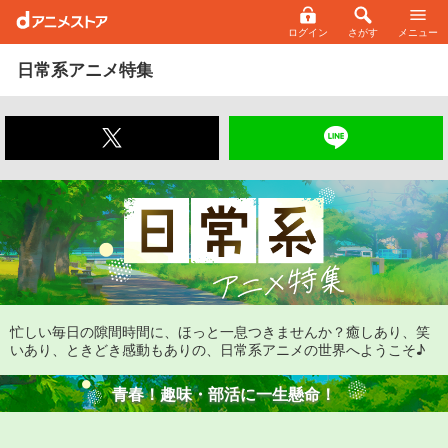
ログイン
さがす
メニュー
日常系アニメ特集
忙しい毎日の隙間時間に、ほっと一息つきませんか？
癒しあり、笑
いあり、ときどき感動もありの、日常系アニメの世界へようこそ♪
青春！
趣味・部活に一生懸命！