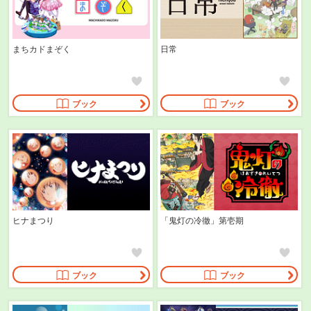
まちカドまぞく
日常
ブック
ブック
ヒナまつり
「鬼灯の冷徹」第壱期
ブック
ブック