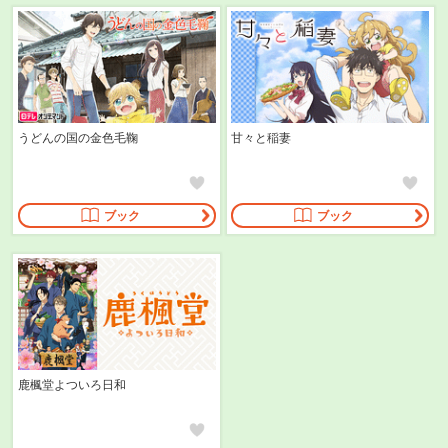
うどんの国の金色毛鞠
甘々と稲妻
ブック
ブック
鹿楓堂よついろ日和