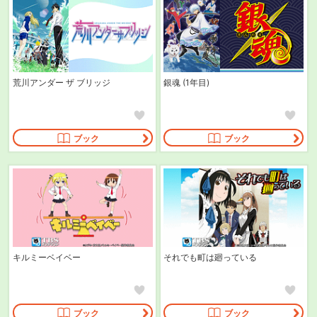
荒川アンダー ザ ブリッジ
銀魂 (1年目)
ブック
ブック
キルミーベイベー
それでも町は廻っている
ブック
ブック