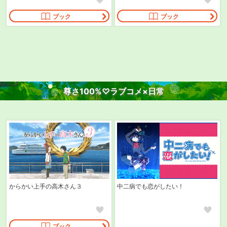
ブック
ブック
尊さ100%♡
ラブコメ×日常
からかい上手の高木さん３
中二病でも恋がしたい！
ブック