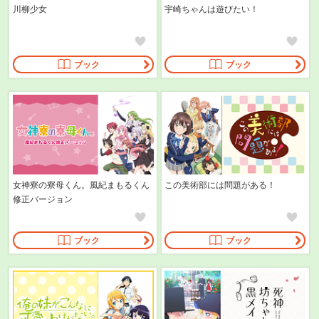
川柳少女
宇崎ちゃんは遊びたい！
ブック
ブック
女神寮の寮母くん。風紀まもるくん
この美術部には問題がある！
修正バージョン
ブック
ブック