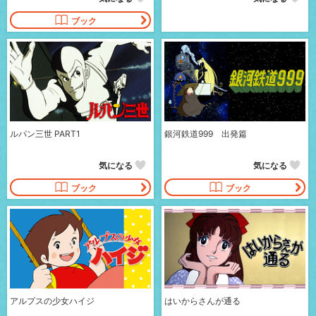
ブック
ルパン三世 PART1
銀河鉄道999 出発篇
気になる
気になる
ブック
ブック
アルプスの少女ハイジ
はいからさんが通る