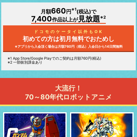
660
※1
月額
円
(税込)で
7,400
見放題
※2
作品以上が
ドコモのケータイ以外もOK
初めての方は初月無料で
おためし
※アプリから入会頂く場合は月額760円（税込）
入会日から14日間無料
※1
App Store/Google Play
でのご契約は月額760円(税込)
※2 一部個別課金あり
大流行！
70～80年代ロボットアニメ