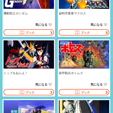
機動戦士ガンダム
超時空要塞マクロス
気になる
気になる
ブック
ブック
トップをねらえ！
装甲騎兵ボトムズ
気になる
気になる
ブック
ブック