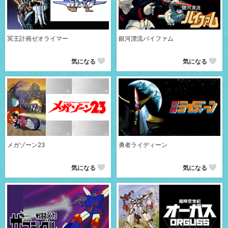
冥王計画ゼオライマー
銀河漂流バイファム
気になる
気になる
メガゾーン23
勇者ライディーン
気になる
気になる