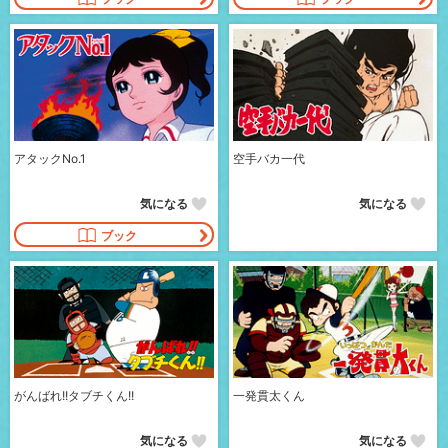
アタックNo.1
空手バカ一代
気になる
気になる
ブック
がんばれ!!タブチくん!!
一発貫太くん
気になる
気になる