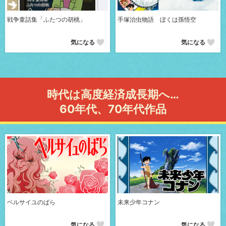
戦争童話集「ふたつの胡桃」
手塚治虫物語 ぼくは孫悟空
気になる
気になる
時代は高度経済成長期へ…
60年代、70年代作品
ベルサイユのばら
未来少年コナン
気になる
気になる