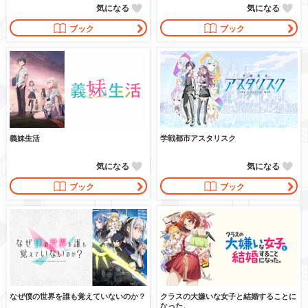
気になる
気になる
ブック
ブック
義妹生活
学戦都市アスタリスク
気になる
気になる
ブック
ブック
なぜ僕の世界を誰も覚えていないのか？
クラスの大嫌いな女子と結婚することに
なった。