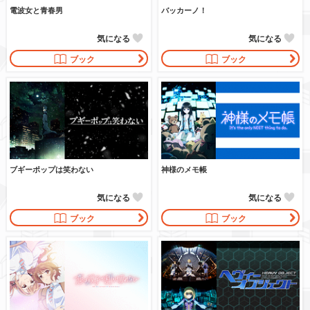
電波女と青春男
バッカーノ！
気になる
気になる
ブック
ブック
ブギーポップは笑わない
神様のメモ帳
気になる
気になる
ブック
ブック