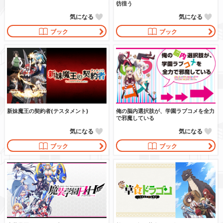
彷徨う
気になる
気になる
ブック
ブック
新妹魔王の契約者(テスタメント)
俺の脳内選択肢が、学園ラブコメを全力
で邪魔している
気になる
気になる
ブック
ブック