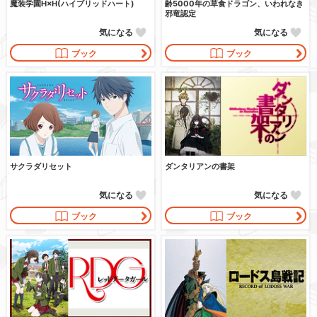
魔装学園H×H(ハイブリッドハート)
齢5000年の草食ドラゴン、いわれなき
邪竜認定
気になる
気になる
ブック
ブック
サクラダリセット
ダンタリアンの書架
気になる
気になる
ブック
ブック