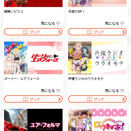
錆喰いビスコ
天使の3P！
気になる
気になる
ブック
ブック
ガーリー・エアフォース
声優ラジオのウラオモテ
気になる
気になる
ブック
ブック