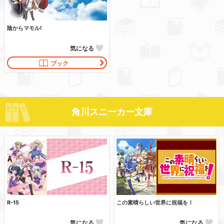
陰からマモル!
気になる
ブック
角川スニーカー文庫
R-15
この素晴らしい世界に祝福を！
気になる
気になる