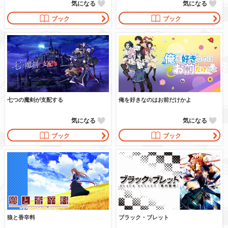
気になる
気になる
ブック
ブック
七つの魔剣が支配する
俺を好きなのはお前だけかよ
気になる
気になる
ブック
ブック
狼と香辛料
ブラック・ブレット