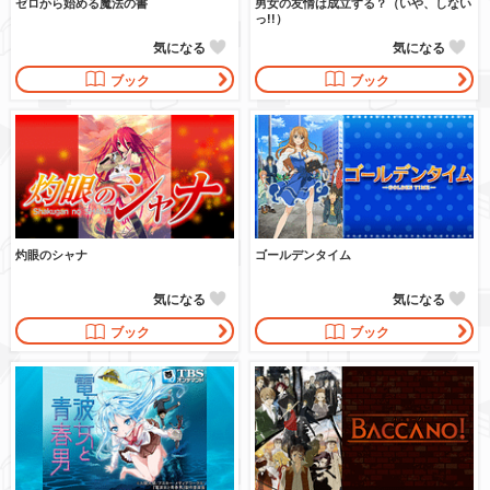
ゼロから始める魔法の書
男女の友情は成立する？（いや、しない
っ!!）
気になる
気になる
ブック
ブック
灼眼のシャナ
ゴールデンタイム
気になる
気になる
ブック
ブック