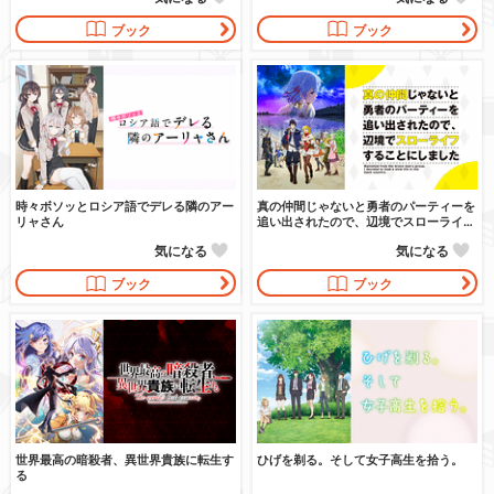
ブック
ブック
時々ボソッとロシア語でデレる隣のアー
真の仲間じゃないと勇者のパーティーを
リャさん
追い出されたので、辺境でスローライフ
することにしました
気になる
気になる
ブック
ブック
世界最高の暗殺者、異世界貴族に転生す
ひげを剃る。そして女子高生を拾う。
る