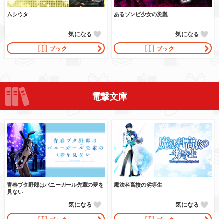
ムシウタ
あるゾンビ少女の災難
気になる
気になる
ブック
ブック
電撃文庫
青春ブタ野郎はバニーガール先輩の夢を
魔法科高校の劣等生
見ない
気になる
気になる