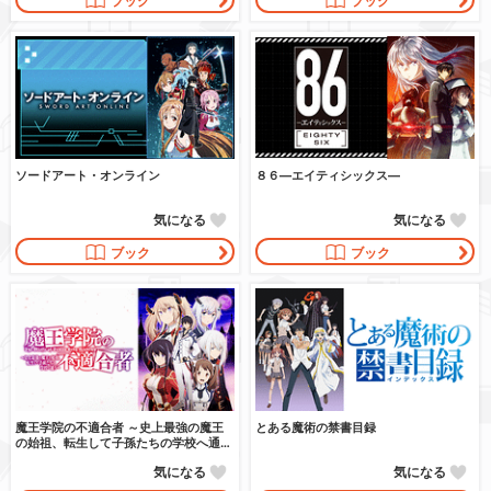
ブック
ブック
ソードアート・オンライン
８６―エイティシックス―
気になる
気になる
ブック
ブック
魔王学院の不適合者 ～史上最強の魔王
とある魔術の禁書目録
の始祖、転生して子孫たちの学校へ通う
～
気になる
気になる