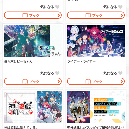
気になる
気になる
ブック
ブック
佐々木とピーちゃん
ライアー・ライアー
気になる
気になる
ブック
ブック
神は遊戯に飢えている。
究極進化したフルダイブRPGが現実より