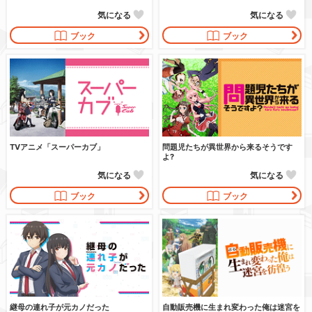
気になる
気になる
ブック
ブック
TVアニメ「スーパーカブ」
問題児たちが異世界から来るそうです
よ?
気になる
気になる
ブック
ブック
継母の連れ子が元カノだった
自動販売機に生まれ変わった俺は迷宮を