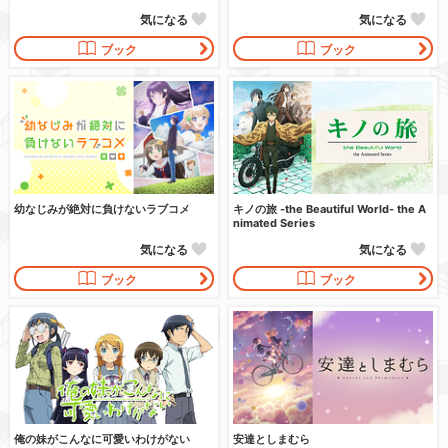
気になる
気になる
ブック
ブック
幼なじみが絶対に負けないラブコメ
キノの旅 -the Beautiful World- the A
nimated Series
気になる
気になる
ブック
ブック
俺の妹がこんなに可愛いわけがない
安達としまむら