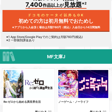
7,400
見放題
※2
作品以上が
ドコモのケータイ以外もOK
初めての方は初月無料で
おためし
※アプリから入会頂く場合は月額760円（税込）
入会日から14日間無料
※1
App Store/Google Play
でのご契約は月額760円(税込)
※2 一部個別課金あり
MF文庫J
Re:ゼロから始める異世界生活
ノーゲーム・ノーライフ
気になる
気になる