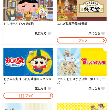
おしりたんてい(第5期)
ふしぎ駄菓子屋 銭天堂
気になる
気になる
ブック
おじゃる丸 まったり迷作セレクショ
アニメ おしりかじり虫 第１シリー
ン
ズ
気になる
気になる
ブック