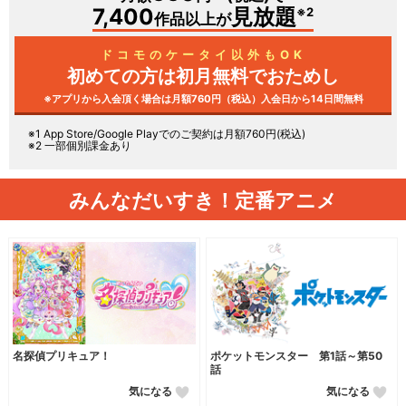
7,400
見放題
※2
作品以上が
ドコモのケータイ以外もOK
初めての方は初月無料で
おためし
※アプリから入会頂く場合は月額760円（税込）
入会日から14日間無料
※1
App Store/Google Play
でのご契約は月額760円(税込)
※2 一部個別課金あり
みんなだいすき！定番アニメ
名探偵プリキュア！
ポケットモンスター 第1話～第50
話
気になる
気になる