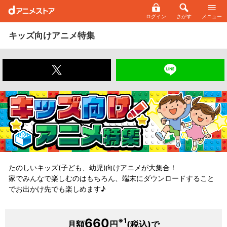
ログイン
さがす
メニュー
キッズ向けアニメ特集
たのしいキッズ(子ども、幼児)向けアニメが大集合！
家でみんなで楽しむのはもちろん、端末にダウンロードすること
でお出かけ先でも楽しめます♪
660
※1
月額
円
(税込)で