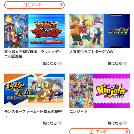
ブック
遊☆戯☆王SEVENS ラッシュデュ
人造昆虫カブトボーグ VxV
エル誕生編
気になる
気になる
モンスターファーム～円盤石の秘密
ニンジャラ
～
気になる
気になる
ブック