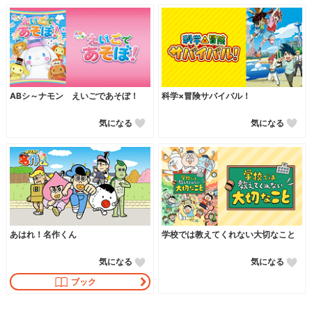
ABシ～ナモン えいごであそぼ！
科学×冒険サバイバル！
気になる
気になる
あはれ！名作くん
学校では教えてくれない大切なこと
気になる
気になる
ブック