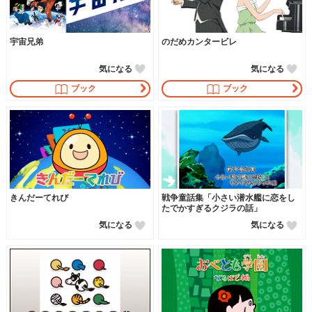
宇宙兄弟
のだめカンタービレ
気になる
気になる
ブック
ブック
きんだーてれび
戦争童話集「小さい潜水艦に恋をし
たでかすぎるクジラの話」
気になる
気になる