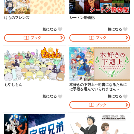
けものフレンズ
シートン動物記
気になる
気になる
ブック
ブック
もやしもん
本好きの下剋上～司書になるために
は手段を選んでいられません～
気になる
気になる
ブック