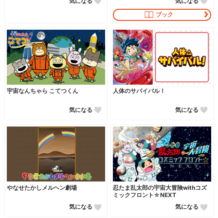
気になる
気になる
ブック
宇宙なんちゃら こてつくん
人体のサバイバル！
気になる
気になる
やなせたかしメルヘン劇場
忍たま乱太郎の宇宙大冒険withコズ
ミックフロント☆NEXT
気になる
気になる