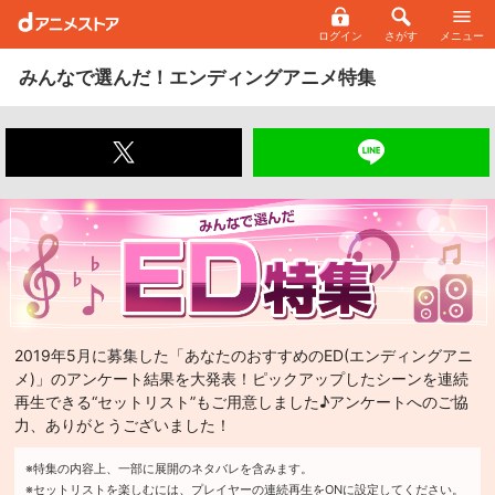
ログイン
さがす
メニュー
みんなで選んだ！エンディングアニメ特集
2019年5月に募集した「あなたのおすすめのED(エンディングアニ
メ)」のアンケート結果を大発表！ピックアップしたシーンを連続
再生できる“セットリスト”もご用意しました♪アンケートへのご協
力、ありがとうございました！
※特集の内容上、
一部に
展開の
ネタバレを含みます。
※セットリストを
楽しむには、
プレイヤーの
連続再生を
ONに
設定してください。