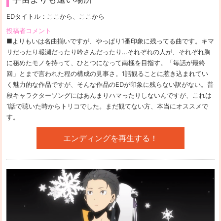
EDタイトル：
ここから、ここから
投稿者コメント
■よりもいは名曲揃いですが、やっぱり1番印象に残ってる曲です。キマ
リだったり報瀬だったり吟さんだったり…それぞれの人が、それぞれ胸
に秘めたモノを持って、ひとつになって南極を目指す。「毎話が最終
回」とまで言われた程の構成の見事さ。1話観ることに惹き込まれてい
く魅力的な作品ですが、そんな作品のEDが印象に残らない訳がない。普
段キャラクターソングにはあんまりハマったりしないんですが、これは
1話で聴いた時からトリコでした。まだ観てない方、本当にオススメで
す。
エンディングを再生する！