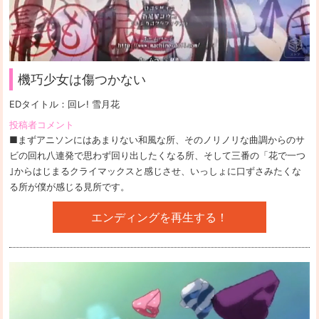
機巧少女は傷つかない
EDタイトル：
回レ! 雪月花
投稿者コメント
■まずアニソンにはあまりない和風な所、そのノリノリな曲調からのサ
ビの回れ八連発で思わず回り出したくなる所、そして三番の「花で一つ
｣からはじまるクライマックスと感じさせ、いっしょに口ずさみたくな
る所が僕が感じる見所です。
エンディングを再生する！