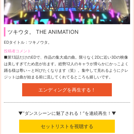
ツキウタ。 THE ANIMATION
EDタイトル：
ツキノウタ。
投稿者コメント
■第13話だけのEDで、作品の集大成の曲。限りなく2Dに近い3Dの映像
は美しすぎてため息が出ます。総勢12人のキャラが滑らかにかっこよく
踊る様は尊い～と叫びたくなります（笑）。集中して見れるようにクレ
ジットは曲が始まる前に流してくれてるところも嬉しいです。
エンディングを再生する！
▼“ダンスシーンに魅了される！”を
連続再生！▼
セットリストを視聴する