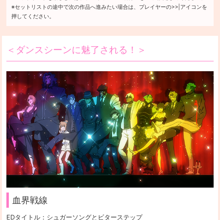
※セットリストの
途中で
次の作品へ
進みたい
場合は、
プレイヤーの
>>|アイコンを
押して
ください。
＜ダンスシーンに魅了される！＞
血界戦線
EDタイトル：
シュガーソングとビターステップ