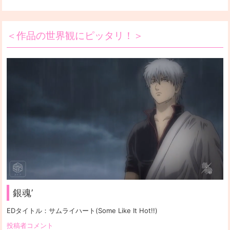
＜作品の世界観にピッタリ！＞
銀魂’
EDタイトル：
サムライハート(Some Like It Hot!!)
投稿者コメント