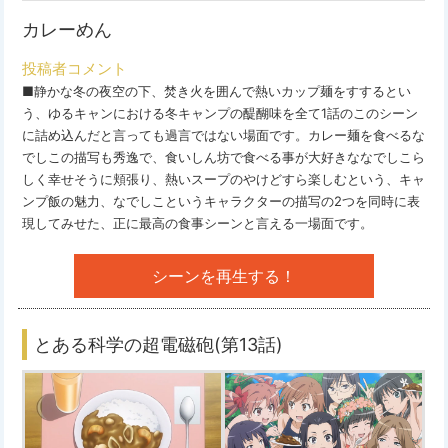
カレーめん
投稿者コメント
■静かな冬の夜空の下、焚き火を囲んで熱いカップ麺をすするとい
う、ゆるキャンにおける冬キャンプの醍醐味を全て1話のこのシーン
に詰め込んだと言っても過言ではない場面です。カレー麺を食べるな
でしこの描写も秀逸で、食いしん坊で食べる事が大好きななでしこら
しく幸せそうに頬張り、熱いスープのやけどすら楽しむという、キャ
ンプ飯の魅力、なでしこというキャラクターの描写の2つを同時に表
現してみせた、正に最高の食事シーンと言える一場面です。
シーンを再生する！
とある科学の超電磁砲(第13話)