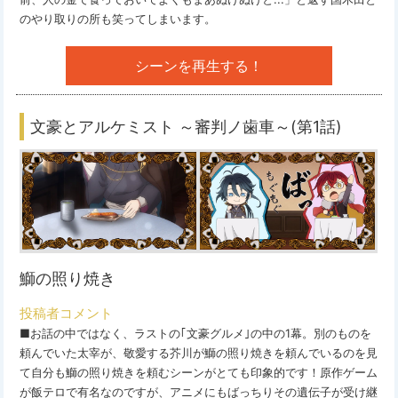
のやり取りの所も笑ってしまいます。
シーンを再生する！
文豪とアルケミスト ～審判ノ歯車～(第1話)
鰤の照り焼き
投稿者コメント
■お話の中ではなく、ラストの｢文豪グルメ｣の中の1幕。別のものを
頼んでいた太宰が、敬愛する芥川が鰤の照り焼きを頼んでいるのを見
て自分も鰤の照り焼きを頼むシーンがとても印象的です！原作ゲーム
が飯テロで有名なのですが、アニメにもばっちりその遺伝子が受け継