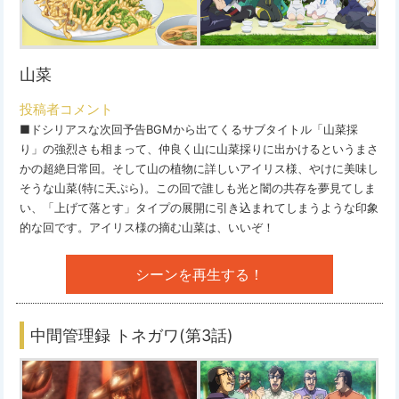
山菜
投稿者コメント
■ドシリアスな次回予告BGMから出てくるサブタイトル「山菜採
り」の強烈さも相まって、仲良く山に山菜採りに出かけるというまさ
かの超絶日常回。そして山の植物に詳しいアイリス様、やけに美味し
そうな山菜(特に天ぷら)。この回で誰しも光と闇の共存を夢見てしま
い、「上げて落とす」タイプの展開に引き込まれてしまうような印象
的な回です。アイリス様の摘む山菜は、いいぞ！
シーンを再生する！
中間管理録 トネガワ(第3話)