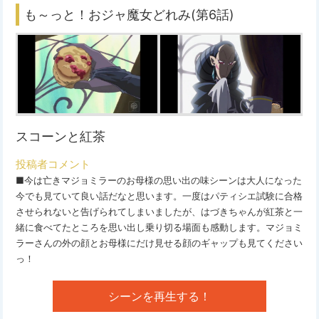
も～っと！おジャ魔女どれみ(第6話)
スコーンと紅茶
投稿者コメント
■今は亡きマジョミラーのお母様の思い出の味シーンは大人になった
今でも見ていて良い話だなと思います。一度はパティシエ試験に合格
させられないと告げられてしまいましたが、はづきちゃんが紅茶と一
緒に食べてたところを思い出し乗り切る場面も感動します。マジョミ
ラーさんの外の顔とお母様にだけ見せる顔のギャップも見てください
っ！
シーンを再生する！