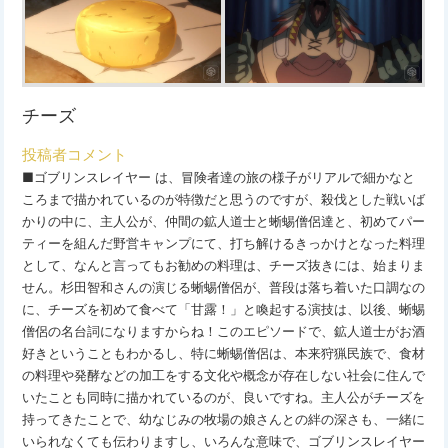
チーズ
投稿者コメント
■ゴブリンスレイヤー は、冒険者達の旅の様子がリアルで細かなと
ころまで描かれているのが特徴だと思うのですが、殺伐とした戦いば
かりの中に、主人公が、仲間の鉱人道士と蜥蜴僧侶達と、初めてパー
ティーを組んだ野営キャンプにて、打ち解けるきっかけとなった料理
として、なんと言ってもお勧めの料理は、チーズ抜きには、始まりま
せん。杉田智和さんの演じる蜥蜴僧侶が、普段は落ち着いた口調なの
に、チーズを初めて食べて「甘露！」と喚起する演技は、以後、蜥蜴
僧侶の名台詞になりますからね！このエピソードで、鉱人道士がお酒
好きということもわかるし、特に蜥蜴僧侶は、本来狩猟民族で、食材
の料理や発酵などの加工をする文化や概念が存在しない社会に住んで
いたことも同時に描かれているのが、良いですね。主人公がチーズを
持ってきたことで、幼なじみの牧場の娘さんとの絆の深さも、一緒に
いられなくても伝わりますし、いろんな意味で、ゴブリンスレイヤー