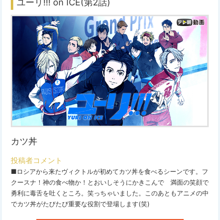
ユーリ!!! on ICE(第2話)
カツ丼
投稿者コメント
■ロシアから来たヴィクトルが初めてカツ丼を食べるシーンです。フ
クースナ！神の食べ物か！とおいしそうにかきこんで 満面の笑顔で
勇利に毒舌を吐くところ。笑っちゃいました。このあともアニメの中
でカツ丼がたびたび重要な役割で登場します(笑)