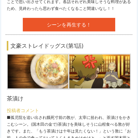
ことで思い出させてくれます。各話それぞれ美味しそうな料理がある
ため、見終わったら思わず食べたくなること間違いなし！！
シーンを再生する！
文豪ストレイドッグス(第1話)
茶漬け
投稿者コメント
■孤児院を追い出され餓死寸前の敦が、太宰に拾われ、茶漬けをかき
こむシーン。(国木田の金で)茶漬けを美味しそうに山程食べる敦が好
きです。また、「もう茶漬けは十年は見たくない！」という敦に「お
前、人の金で食っておいてよくもまあぬけぬけと...」と返す国木田と