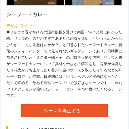
シーフードカレー
投稿者コメント
■リョウと香がちひろの護衛依頼を受けて南国・沖ノ光島に向かった
際、リョウの「のどかすぎてあまりに刺激が無い」という会話からち
ひろが「こんな刺激はいかか？」と用意されたシーフードカレー。普
段のシティーハンターでは見られないギャグシーンであり、同時期に
放送されていた「ミスター味っ子」のパロディ的な内容。リョウと香
がシーフードカレーについて具材や米などの解説をし、背景が爆発し
たり花火が打ち上がったり香が味皇のポーズを取ったりするなどの味
っ子パロディが満載。最終的には「いつからグルメ漫画になったん
だ」で締める、数ある料理シーンの中では好きなシーンです。これだ
けリアクションが強いとシーフードカレーをつい食べたくなるシーン
です。
シーンを再生する！