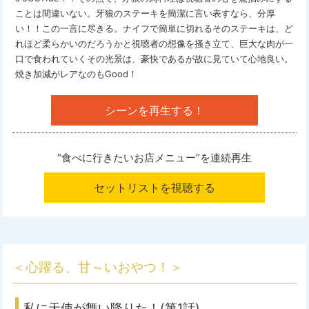
ことは間違いない。牙狼のステーキを簡潔に言い表すなら、分厚
い！！この一言に尽きる。ナイフで簡単に切れるそのステーキは、ど
れほど柔らかいのだろうかと視聴者の想像を掻き立て、巨大な肉が一
口で食われていくその光景は、豪快であるが故に見ていて心地良い。
焼き加減がレアなのもGood！
シーンを再生する！
“食べに行きたいお店メニュー”を
連続再生
セットリストを視聴する
＜心躍る、甘～いおやつ！＞
私に天使が舞い降りた！(第1話)