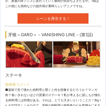
が、家族の絆アニメに変わっていく瞬間の気持ちよさたるや。1期は
この他にも焼肉などの超作画が素晴らしいアニメですね。
シーンを再生する！
牙狼＜GARO＞－VANISHING LINE－(第1話)
ステーキ
投稿者コメント
■漫画で見て憧れた肉料理と聞くと何を想像するだろうか？マンガ
肉？食いきれないほどの質量のステ―キ？私が考えるに誰しもが憧れ
る肉料理には特徴がある。それは、とても大きいということだ！Big i
s JUSTICE！！その点で、牙狼の肉料理は視聴者の心を鷲掴みにする